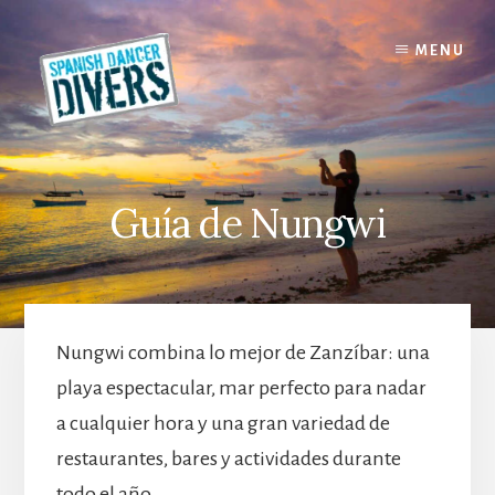
Skip
Skip
to
to
MENU
content
primary
sidebar
Guía de Nungwi
Nungwi combina lo mejor de Zanzíbar: una
playa espectacular, mar perfecto para nadar
a cualquier hora y una gran variedad de
restaurantes, bares y actividades durante
todo el año.