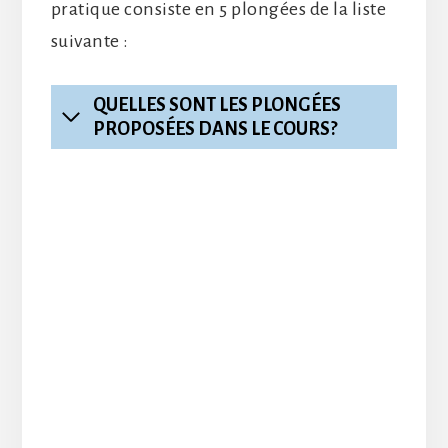
pratique consiste en 5 plongées de la liste
suivante :
QUELLES SONT LES PLONGÉES
PROPOSÉES DANS LE COURS?
Un nouvel horizon vous attend
$
eLearning inclus
Journée à Mnemba Atoll: +30$